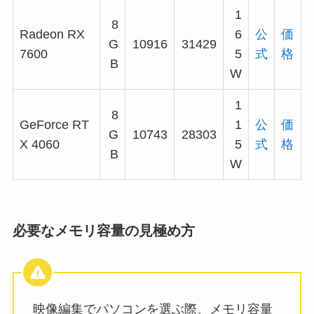
1
8
Radeon RX
6
公
価
G
10916
31429
7600
5
式
格
B
W
1
8
GeForce RT
1
公
価
G
10743
28303
X 4060
5
式
格
B
W
必要なメモリ容量の見極め方
映像編集でパソコンを選ぶ際、メモリ容量