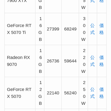
7900 XTX
G
5
式
格
B
W
1
3
GeForce RT
6
0
公
価
27399
68249
X 5070 Ti
G
0
式
格
B
W
1
2
Radeon RX
6
2
公
価
26736
59644
9070
G
0
式
格
B
W
1
2
GeForce RT
2
5
公
価
22140
56240
X 5070
G
0
式
格
B
W