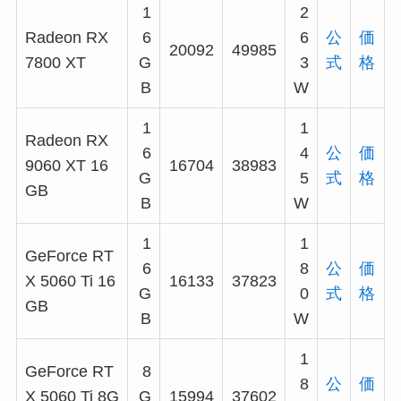
1
2
Radeon RX
6
6
公
価
20092
49985
7800 XT
G
3
式
格
B
W
1
1
Radeon RX
6
4
公
価
9060 XT 16
16704
38983
G
5
式
格
GB
B
W
1
1
GeForce RT
6
8
公
価
X 5060 Ti 16
16133
37823
G
0
式
格
GB
B
W
1
GeForce RT
8
8
公
価
X 5060 Ti 8G
G
15994
37602