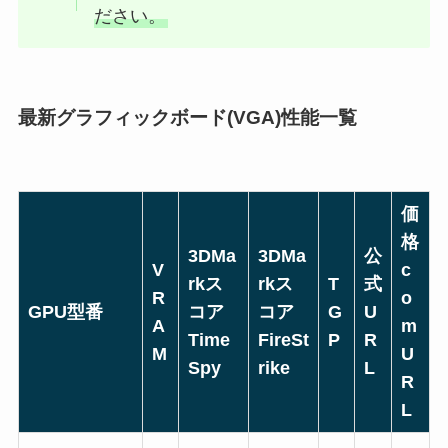
ださい。
最新グラフィックボード(VGA)性能一覧
価
格
3DMa
3DMa
公
V
c
rkス
rkス
T
式
R
o
GPU型番
コア
コア
G
U
A
m
Time
FireSt
P
R
M
U
Spy
rike
L
R
L