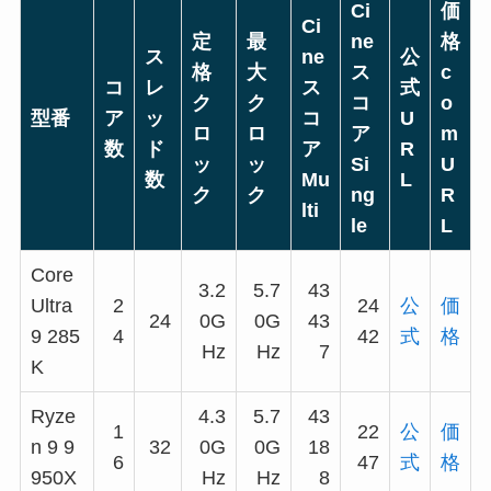
Ci
価
Ci
定
最
ne
格
ス
ne
公
格
大
ス
c
コ
レ
ス
式
ク
ク
コ
o
型番
ア
ッ
コ
U
ロ
ロ
ア
m
数
ド
ア
R
ッ
ッ
Si
U
数
Mu
L
ク
ク
ng
R
lti
le
L
Core
3.2
5.7
43
Ultra
2
24
公
価
24
0G
0G
43
9 285
4
42
式
格
Hz
Hz
7
K
Ryze
4.3
5.7
43
1
22
公
価
n 9 9
32
0G
0G
18
6
47
式
格
950X
Hz
Hz
8