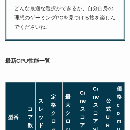
どんな最適な選択ができるか、自分自身の
理想のゲーミングPCを見つける旅を楽しん
でくださいね。
最新CPU性能一覧
Ci
価
Ci
定
最
ne
格
ス
ne
公
格
大
ス
c
コ
レ
ス
式
ク
ク
コ
o
型番
ア
ッ
コ
U
ロ
ロ
ア
m
数
ド
ア
R
ッ
ッ
Si
U