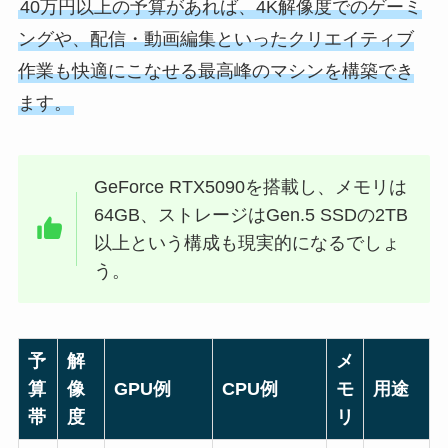
40万円以上の予算があれば、4K解像度でのゲーミ
ングや、配信・動画編集といったクリエイティブ
作業も快適にこなせる最高峰のマシンを構築でき
ます。
GeForce RTX5090を搭載し、メモリは
64GB、ストレージはGen.5 SSDの2TB
以上という構成も現実的になるでしょ
う。
予
解
メ
算
像
GPU例
CPU例
モ
用途
帯
度
リ