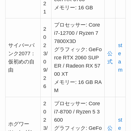
2
メモリー: 16 GB
1
プロセッサー: Core
2
i7-12700 / Ryzen 7
0
7800X3D
サイバーパ
2
st
グラフィック: GeFo
ンク2077：
3/
公
e
rce RTX 2060 SUP
仮初めの自
0
式
a
ER / Radeon RX 57
由
9/
m
00 XT
2
メモリー: 16 GB RA
6
M
2
プロセッサー: Core
0
i7-8700 / Ryzen 5 3
2
600
st
ホグワー
3/
グラフィック: GeFo
公
e