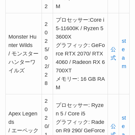
2
M
プロセッサー:Core i
2
5-11600K / Ryzen 5
0
Monster Hu
3600X
2
st
nter Wilds
グラフィック: GeFo
5/
公
e
/ モンスター
rce RTX 2070/ RTX
0
式
a
ハンターワ
4060 / Radeon RX 6
2/
m
イルズ
700XT
2
メモリー: 16 GB RA
8
M
2
プロセッサー: Ryze
0
Apex Legen
n 5 / Core i5
2
st
ds
グラフィック: Rade
0/
公
e
/ エーペック
on R9 290/ GeForce
1
式
a