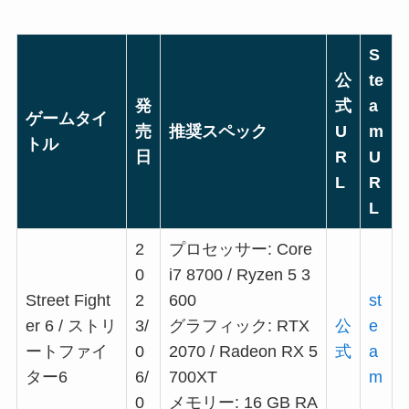
S
公
te
発
式
a
ゲームタイ
売
推奨スペック
U
m
トル
日
R
U
L
R
L
2
プロセッサー: Core
0
i7 8700 / Ryzen 5 3
Street Fight
2
600
st
er 6 / ストリ
3/
グラフィック: RTX
公
e
ートファイ
0
2070 / Radeon RX 5
式
a
ター6
6/
700XT
m
0
メモリー: 16 GB RA