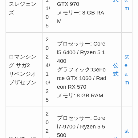
スレジェン
GTX 970
1/
m
ズ
メモリー: 8 GB RA
0
M
5
2
プロセッサー: Core
0
i5-6400 / Ryzen 5 1
ロマンシン
2
st
400
グ サガ2
4/
公
e
グラフィック:GeFo
リベンジオ
1
式
a
rce GTX 1060 / Rad
ブザセブン
0/
m
eon RX 570
2
メモリ: 8 GB RAM
5
2
プロセッサー: Core
0
i7-9700 / Ryzen 5 5
2
st
500