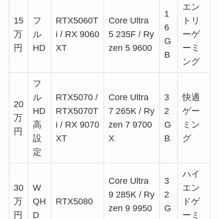
エン
1
15
フ
RTX5060T
Core Ultra
トリ
6
万
ル
i / RX 9060
5 235F / Ry
ーゲ
G
円
HD
XT
zen 5 9600
ーミ
B
ング
フ
ル
RTX5070 /
Core Ultra
3
快適
20
HD
RTX5070T
7 265K / Ry
2
ゲー
万
高
i / RX 9070
zen 7 9700
G
ミン
円
設
XT
X
B
グ
定
ハイ
Core Ultra
3
30
W
エン
9 285K / Ry
2
万
QH
RTX5080
ドゲ
zen 9 9950
G
円
D
ーミ