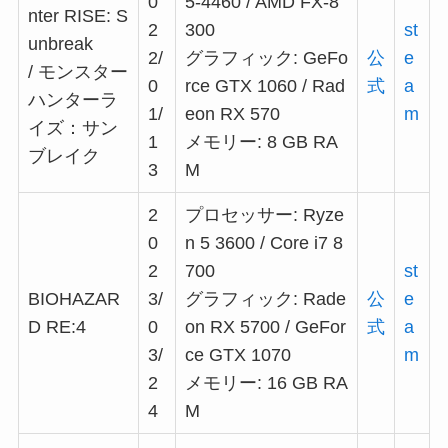
0
5-4460 / AMD FX-8
nter RISE: S
2
300
st
unbreak
2/
グラフィック: GeFo
公
e
/ モンスター
0
rce GTX 1060 / Rad
式
a
ハンターラ
1/
eon RX 570
m
イズ：サン
1
メモリー: 8 GB RA
ブレイク
3
M
2
プロセッサー: Ryze
0
n 5 3600 / Core i7 8
2
700
st
BIOHAZAR
3/
グラフィック: Rade
公
e
D RE:4
0
on RX 5700 / GeFor
式
a
3/
ce GTX 1070
m
2
メモリー: 16 GB RA
4
M