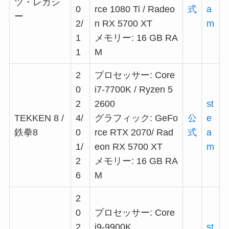
ツ・レガシ
0
rce 1080 Ti / Radeo
式
a
ー
2/
n RX 5700 XT
m
1
メモリー: 16 GB RA
1
M
2
プロセッサー: Core
0
i7-7700K / Ryzen 5
2
2600
st
TEKKEN 8 /
4/
グラフィック: GeFo
公
e
鉄拳8
0
rce RTX 2070/ Rad
式
a
1/
eon RX 5700 XT
m
2
メモリー: 16 GB RA
6
M
2
0
プロセッサー: Core
2
i9-9900K
st