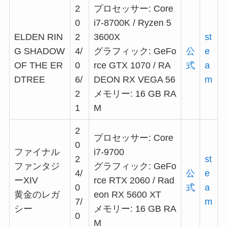
2
プロセッサー: Core
0
i7-8700K / Ryzen 5
ELDEN RIN
2
3600X
st
G SHADOW
4/
グラフィック: GeFo
公
e
OF THE ER
0
rce GTX 1070 / RA
式
a
DTREE
6/
DEON RX VEGA 56
m
2
メモリー: 16 GB RA
1
M
2
プロセッサー: Core
0
ファイナル
i7-9700
2
st
ファンタジ
グラフィック: GeFo
4/
公
e
ーXIV
rce RTX 2060 / Rad
0
式
a
黄金のレガ
eon RX 5600 XT
7/
m
シー
メモリー: 16 GB RA
0
M