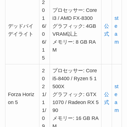
2
0
プロセッサー: Core
1
i3 / AMD FX-8300
st
デッドバイ
6/
グラフィック: 4GB
公
e
デイライト
0
VRAM以上
式
a
6/
メモリー: 8 GB RA
m
1
M
5
2
プロセッサー: Core
0
i5-8400 / Ryzen 5 1
2
500X
st
Forza Horiz
1/
グラフィック: GTX
公
e
on 5
1
1070 / Radeon RX 5
式
a
1/
90
m
0
メモリー: 16 GB RA
9
M