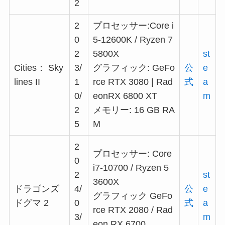
2
2
プロセッサー:Core i
0
5-12600K / Ryzen 7
2
5800X
st
Cities： Sky
3/
グラフィック: GeFo
公
e
lines II
1
rce RTX 3080 | Rad
式
a
0/
eonRX 6800 XT
m
2
メモリー: 16 GB RA
5
M
2
プロセッサー: Core
0
i7-10700 / Ryzen 5
2
st
3600X
ドラゴンズ
4/
公
e
グラフィック GeFo
ドグマ 2
0
式
a
rce RTX 2080 / Rad
3/
m
eon RX 6700