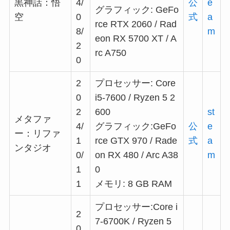
黒神話：悟
4/
公
e
グラフィック: GeFo
空
0
式
a
rce RTX 2060 / Rad
8/
m
eon RX 5700 XT / A
2
rc A750
0
2
プロセッサー: Core
0
i5-7600 / Ryzen 5 2
2
600
st
メタファ
4/
グラフィック:GeFo
公
e
ー：リファ
1
rce GTX 970 / Rade
式
a
ンタジオ
0/
on RX 480 / Arc A38
m
1
0
1
メモリ: 8 GB RAM
プロセッサー:Core i
2
7-6700K / Ryzen 5
0