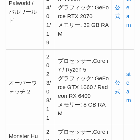
Palworld /
4/
グラフィック: GeFo
公
e
パルワール
0
rce RTX 2070
式
a
ド
1/
メモリー: 32 GB RA
m
1
M
9
2
プロセッサー:Core i
0
7 / Ryzen 5
2
st
グラフィック: GeFo
オーバーウ
3/
公
e
rce GTX 1060 / Rad
ォッチ 2
0
式
a
eon RX 6400
8/
m
メモリー: 8 GB RA
1
M
1
2
プロセッサー:Core i
Monster Hu