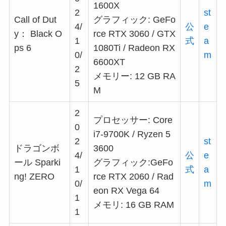
1600X
2
st
Call of Dut
グラフィック: GeFo
4/
公
e
y： Black O
rce RTX 3060 / GTX
1
式
a
ps 6
1080Ti / Radeon RX
0/
m
6600XT
2
メモリー: 12 GB RA
5
M
2
プロセッサー: Core
0
i7-9700K / Ryzen 5
2
st
ドラゴンボ
3600
4/
公
e
ール Sparki
グラフィック:GeFo
1
式
a
ng! ZERO
rce RTX 2060 / Rad
0/
m
eon RX Vega 64
1
メモリ: 16 GB RAM
1