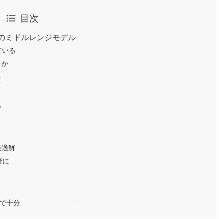
目次
台のミドルレンジモデル
ている
きか
だ
る
が最適解
野に
Dで十分