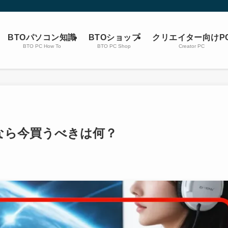
BTOパソコン知識
BTOショップ
クリエイター向けP
BTO PC How To
BTO PC Shop
Creator PC
なら今買うべきは何？