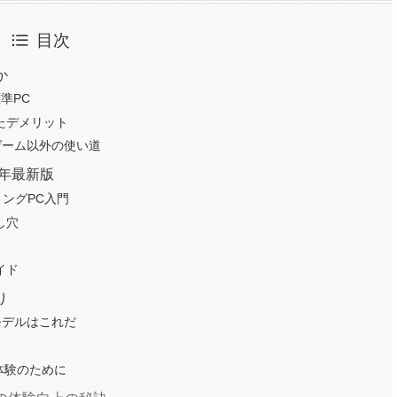
目次
か
準PC
たデメリット
ゲーム以外の使い道
4年最新版
ングPC入門
し穴
イド
り
モデルはこれだ
体験のために