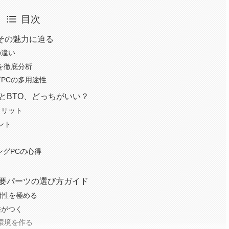
目次
その魅力に迫る
の違い
を徹底分析
PCの多用途性
とBTO、どっちがいい？
メリット
ント
ングPCの心得
重要パーツの選び方ガイド
相性を極める
差がつく
環境を作る