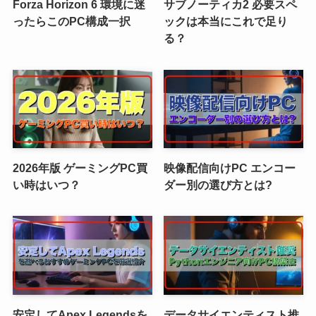
Forza Horizon 6 環境に迷
サブノーティカ2 必要スペ
ったらこのPC構成一択
ックは本当にこれで足り
る？
2026年版 ゲーミングPC買
映像配信向けPC エンコー
い時はいつ？
ダー別の選び方とは?
安定してApex Legendsを
データサイエンティスト推