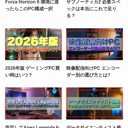
Forza Horizon 6 環境に迷
サブノーティカ2 必要スペ
ったらこのPC構成一択
ックは本当にこれで足り
る？
2026年版 ゲーミングPC買
映像配信向けPC エンコー
い時はいつ？
ダー別の選び方とは?
安定してApex Legendsを
データサイエンティスト推