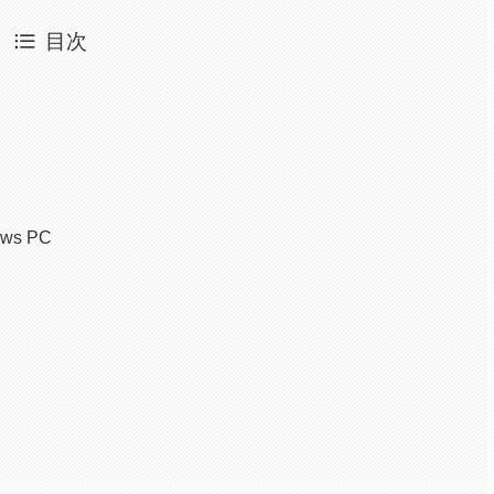
目次
s PC