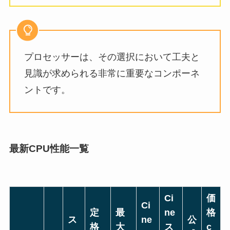
プロセッサーは、その選択において工夫と
見識が求められる非常に重要なコンポーネ
ントです。
最新CPU性能一覧
Ci
価
Ci
定
最
ne
格
ス
ne
公
格
大
ス
c