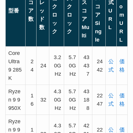
コ
レ
ス
式
ク
ク
コ
o
型番
ア
ッ
コ
U
ロ
ロ
ア
m
数
ド
ア
R
ッ
ッ
Si
U
数
Mu
L
ク
ク
ng
R
lti
le
L
Core
3.2
5.7
43
Ultra
2
24
公
価
24
0G
0G
43
9 285
4
42
式
格
Hz
Hz
7
K
Ryze
4.3
5.7
43
1
22
公
価
n 9 9
32
0G
0G
18
6
47
式
格
950X
Hz
Hz
8
Ryze
4.3
5.7
42
n 9 9
1
22
公
価