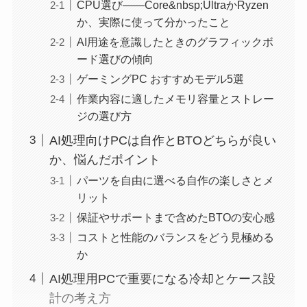
CPU選び――Core&nbsp;UltraかRyzen
か、実際に使って分かったこと
AI用途を意識したときのグラフィックボ
ード選びの傾向
ゲーミングPC おすすめモデル5選
作業内容に適したメモリ容量とストレー
ジの選び方
AI処理向けPCは自作とBTOどちらが良い
か、悩んだポイント
パーツを自由に選べる自作の楽しさとメ
リット
保証やサポートまで含めたBTOの安心感
コストと性能のバランスをどう見極める
か
AI処理用PCで重要になる冷却とケース設
計の考え方