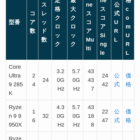
定
最
ne
格
ス
ne
公
格
大
ス
c
コ
レ
ス
式
ク
ク
コ
o
型番
ア
ッ
コ
U
ロ
ロ
ア
m
数
ド
ア
R
ッ
ッ
Si
U
数
Mu
L
ク
ク
ng
R
lti
le
L
Core
3.2
5.7
43
Ultra
2
24
公
価
24
0G
0G
43
9 285
4
42
式
格
Hz
Hz
7
K
Ryze
4.3
5.7
43
1
22
公
価
n 9 9
32
0G
0G
18
6
47
式
格
950X
Hz
Hz
8
Ryze