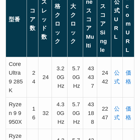
ス
ne
公
格
大
ス
c
コ
レ
ス
式
ク
ク
コ
o
型番
ア
ッ
コ
U
ロ
ロ
ア
m
数
ド
ア
R
ッ
ッ
Si
U
数
Mu
L
ク
ク
ng
R
lti
le
L
Core
3.2
5.7
43
Ultra
2
24
公
価
24
0G
0G
43
9 285
4
42
式
格
Hz
Hz
7
K
Ryze
4.3
5.7
43
1
22
公
価
n 9 9
32
0G
0G
18
6
47
式
格
950X
Hz
Hz
8
Ryze