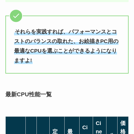
それらを実践すれば、パフォーマンスとコ
ストのバランスの取れた、お絵描きPC用の
最適なCPUを選ぶことができるようになり
ますよ!
最新CPU性能一覧
Ci
価
Ci
定
最
ne
格