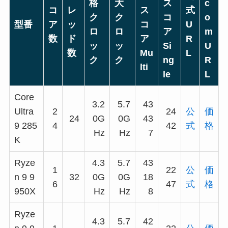
格
大
ス
c
コ
レ
ス
式
ク
ク
コ
o
型番
ア
ッ
コ
U
ロ
ロ
ア
m
数
ド
ア
R
ッ
ッ
Si
U
数
Mu
L
ク
ク
ng
R
lti
le
L
Core
3.2
5.7
43
Ultra
2
24
公
価
24
0G
0G
43
9 285
4
42
式
格
Hz
Hz
7
K
Ryze
4.3
5.7
43
1
22
公
価
n 9 9
32
0G
0G
18
6
47
式
格
950X
Hz
Hz
8
Ryze
4.3
5.7
42