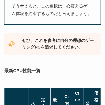
そう考えると、この選択は、心震えるゲー
ム体験を約束するものだと言えましょう。
ぜひ、これを参考に自分の理想のゲー
ミングPCを追求してください。
最新CPU性能一覧
Ci
価
Ci
定
最
ne
格
ス
ne
公