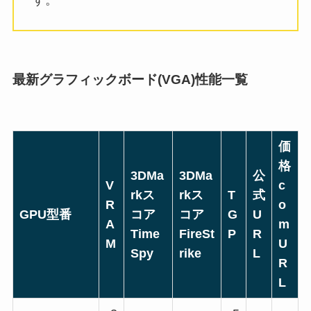
す。
最新グラフィックボード(VGA)性能一覧
価
格
3DMa
3DMa
公
V
c
rkス
rkス
T
式
R
o
GPU型番
コア
コア
G
U
A
m
Time
FireSt
P
R
M
U
Spy
rike
L
R
L