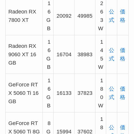
1
2
Radeon RX
6
6
公
価
20092
49985
7800 XT
G
3
式
格
B
W
1
1
Radeon RX
6
4
公
価
9060 XT 16
16704
38983
G
5
式
格
GB
B
W
1
1
GeForce RT
6
8
公
価
X 5060 Ti 16
16133
37823
G
0
式
格
GB
B
W
1
GeForce RT
8
8
公
価
X 5060 Ti 8G
G
15994
37602