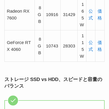
1
8
Radeon RX
6
公
価
G
10916
31429
7600
5
式
格
B
W
1
8
GeForce RT
1
公
価
G
10743
28303
X 4060
5
式
格
B
W
ストレージ SSD vs HDD、スピードと容量の
バランス