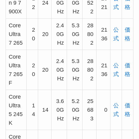
n 9 7
24
0G
0G
52
2
21
式
格
900X
Hz
Hz
2
Core
2.4
5.3
28
2
21
公
価
Ultra
20
0G
0G
80
0
36
式
格
7 265
Hz
Hz
2
Core
2.4
5.3
28
Ultra
2
21
公
価
20
0G
0G
80
7 265
0
36
式
格
Hz
Hz
2
F
Core
3.6
5.2
25
Ultra
1
公
価
14
0G
0G
68
0
5 245
4
式
格
Hz
Hz
3
K
Core