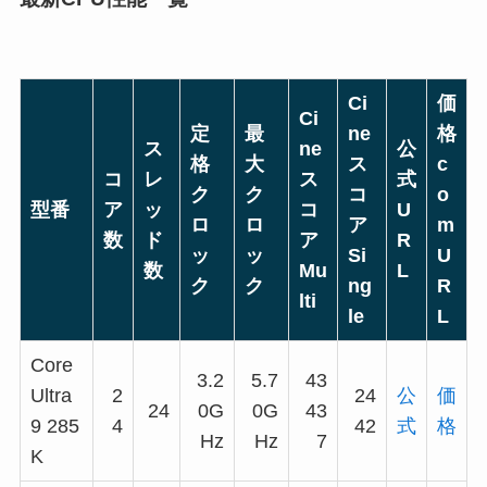
Ci
価
Ci
定
最
ne
格
ス
ne
公
格
大
ス
c
コ
レ
ス
式
ク
ク
コ
o
型番
ア
ッ
コ
U
ロ
ロ
ア
m
数
ド
ア
R
ッ
ッ
Si
U
数
Mu
L
ク
ク
ng
R
lti
le
L
Core
3.2
5.7
43
Ultra
2
24
公
価
24
0G
0G
43
9 285
4
42
式
格
Hz
Hz
7
K