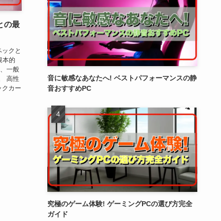
との最
ペックと
根本的
時、一般
音に敏感なあなたへ! ベストパフォーマンスの静
。 高性
ックカー
音おすすめPC
究極のゲーム体験! ゲーミングPCの選び方完全
ガイド