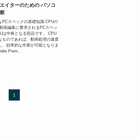
エイターのための パソコ
察
PCスペックの基礎知識 CPUの
 動画編集に要求されるPCスペッ
Uは中枢となる部品です。 CPU
なものであれば、動画処理の速度
し、効率的な作業が可能となりま
e Prem...
1