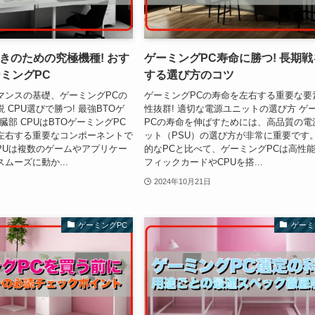
きのための究極機種! おす
ゲーミングPC寿命に勝つ! 長期
ーミングPC
する選び方のコツ
マンスの基礎、ゲーミングPCの
ゲーミングPCの寿命を左右する重要な要
 CPU選びで勝つ! 最強BTOゲ
性抜群! 適切な電源ユニットの選び方 ゲ
臓部 CPUはBTOゲーミングPC
PCの寿命を伸ばすためには、高品質の電
左右する重要なコンポーネントで
ット（PSU）の選び方が非常に重要です。
PUは複数のゲームやアプリケー
的なPCと比べて、ゲーミングPCは高性
ムーズに動か...
フィックカードやCPUを搭...
2024年10月21日
ゲーミングPC
ゲーミ