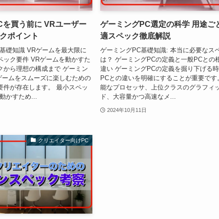
Cを買う前に VRユーザー
ゲーミングPC選定の科学 用途ご
クポイント
適スペック徹底解説
基礎知識 VRゲームを最大限に
ゲーミングPC基礎知識: 本当に必要なス
ペック要件 VRゲームを動かすた
は？ ゲーミングPCの定義と一般PCとの
クから理想の構成まで ゲーミン
違い ゲーミングPCの定義を掘り下げる
Rゲームをスムーズに楽しむための
PCとの違いを明確にすることが重要です
要件が存在します。 最小スペッ
能なプロセッサ、上位クラスのグラフィ
かすため...
ド、大容量かつ高速なメ...
2024年10月11日
クリエイター向けPC