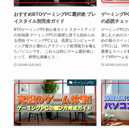
おすすめBTOゲーミングPC選択術 プレ
ゲーミングP
イスタイル別完全ガイド
の必読チェッ
BTOゲーミングPC初心者ガイド スタートアップ
ゲーミングPCの
の全知識 ゲーミングPCの基礎と誰でも始められ
楽しむためのス
る理由 ゲーミングPCとは、高度なコンピューテ
めの最小スペッ
ィング能力と優れたグラフィック処理能力を備え
グPCには、V
たパソコンです。 これらは特にゲーム愛好者に
重要なスペック
とって、鮮明な画像とス...
クでVRゲームを動
2024年10月18日
2024年10月14日
ゲーミングPC