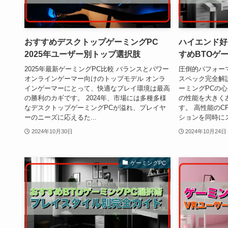
おすすめデスクトップゲーミングPC
ハイエンド好
2025年ユーザー別トップ選択肢
すめBTOゲ
2025年最新ゲーミングPC比較 バランスとパワー
圧倒的パフォー
オンラインゲーマー向けのトップモデル オンラ
スペック完全解説
インゲーマーにとって、快適なプレイ環境は最高
ーミングPCの心
の勝利のカギです。 2024年、市場には多種多様
の性能を大きく
なデスクトップゲーミングPCが溢れ、プレイヤ
す。 高性能のC
ーのニーズに応えるた...
ションを同時にス
2024年10月30日
2024年10月24日
ゲーミングPC