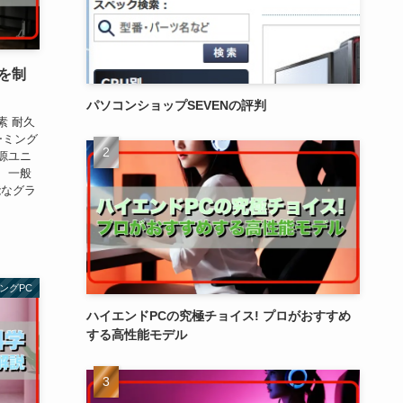
戦を制
パソコンショップSEVENの評判
素 耐久
ーミング
源ユニ
 一般
能なグラ
ングPC
ハイエンドPCの究極チョイス! プロがおすすめ
する高性能モデル