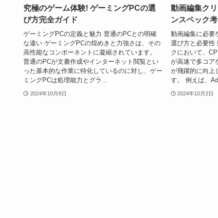
究極のゲーム体験! ゲーミングPCの選
動画編集クリ
び方完全ガイド
ンスペック考
ゲーミングPCの定義と魅力 普通のPCとの明確
動画編集に必要な
な違い ゲーミングPCの煌めきと力強さは、その
選び方と必要性
高性能なコンポーネントに凝縮されています。
クにおいて、CP
普通のPCが文書作成やインターネット閲覧とい
が高速で多コア
った基本的な作業に特化しているのに対し、ゲー
が飛躍的に向上
ミングPCは処理能力とグラ...
す。 例えば、Adob
2024年10月8日
2024年10月2日