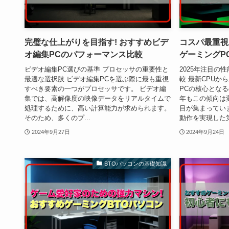
完璧な仕上がりを目指す! おすすめビデ
コスパ最重視!
オ編集PCのパフォーマンス比較
ゲーミングP
ビデオ編集PC選びの基準 プロセッサの重要性と
2025年注目の性
最適な選択肢 ビデオ編集PCを選ぶ際に最も重視
較 最新CPUか
すべき要素の一つがプロセッサです。 ビデオ編
PCの核心となる
集では、高解像度の映像データをリアルタイムで
年もこの傾向は
処理するために、高い計算能力が求められます。
目が集まってい
そのため、多くのプ...
動作を実現した第
2024年9月27日
2024年9月24日
BTOパソコンの基礎知識