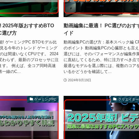
 2025年版おすすめBTO
動画編集に最適！ PC選びのおす
C選び方
イド
能! ゲーミングPC BTOモデル比
動画編集PCの選び方：基本スペック編 C
ら見る今年のトレンド ゲーミング
のポイント 動画編集PCの心臓部とも言え
のは間違いなくCPUです。 2024
選びには、そのパフォーマンスが編集作
変わらず、最新のプロセッサに注
に直結してくるため、特に注力すべき点
ます。 例えば、全コア同時高速
最適なモデルを選ぶ際には、複数のコア
一線のC...
いるかどうかを確認して...
2024年9月19日
ゲーミングPC
クリエイター