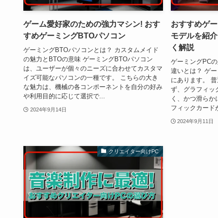
ゲーム愛好家のための強力マシン! おす
おすすめゲー
すめゲーミングBTOパソコン
モデルを紹介
く解説
ゲーミングBTOパソコンとは？ カスタムメイド
の魅力とBTOの意味 ゲーミングBTOパソコン
ゲーミングPCの
は、ユーザーが個々のニーズに合わせてカスタマ
違いとは？ ゲ
イズ可能なパソコンの一種です。 こちらの大き
にあります。 
な魅力は、機械の各コンポーネントを自分の好み
ず、グラフィッ
や利用目的に応じて選択で...
く、かつ滑らか
フィックカードが
2024年9月14日
2024年9月11日
クリエイター向けPC