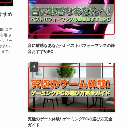
おすすめ
能 コア
Cを選ぶ
セッサー
音に敏感なあなたへ! ベストパフォーマンスの静
が多い
きます。
音おすすめPC
究極のゲーム体験! ゲーミングPCの選び方完全
ガイド