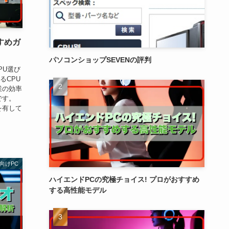
すめガ
パソコンショップSEVENの評判
PU選び
るCPU
業の効率
です。
を有して
向けPC
ハイエンドPCの究極チョイス! プロがおすすめ
する高性能モデル