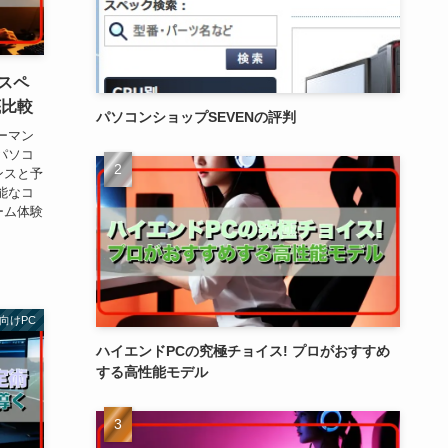
スペ
底比較
パソコンショップSEVENの評判
ーマン
パソコ
ンスと予
能なコ
ーム体験
向けPC
ハイエンドPCの究極チョイス! プロがおすすめ
する高性能モデル