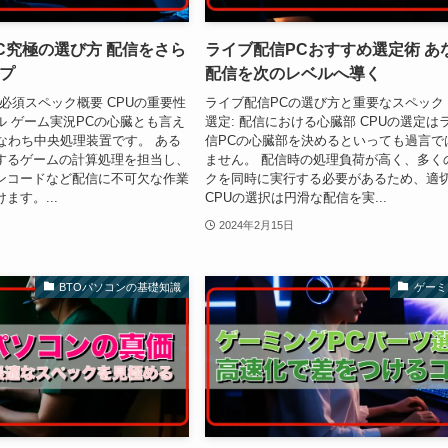
C究極の選び方 配信をさら
ライブ配信PCおすすめ選定術 あ
プ
配信を次のレベルへ導く
必須スペック概要 CPUの重要性
ライブ配信PCの選び方と重要なスペック 
ル ゲーム実況PCの心臓とも言え
選定: 配信における心臓部 CPUの選定は
なわち中央処理装置です。 ある
信PCの心臓部を決めるといっても過言で
するゲームの計算処理を担当し、
ません。 配信時の処理負荷が高く、多く
ンコードなど配信に不可欠な作業
クを同時に実行する必要があるため、適
ます。...
CPUの選択は円滑な配信を実...
2024年2月15日
BTOパソコンの基礎知識
ゲーミ