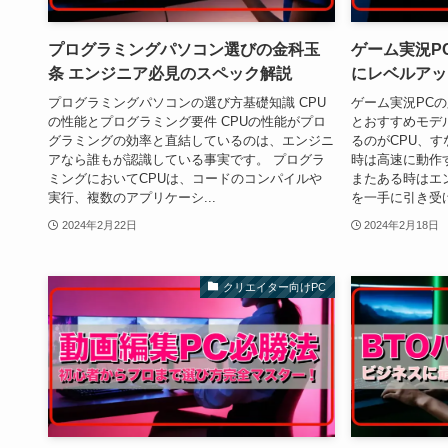
プログラミングパソコン選びの金科玉
ゲーム実況P
条 エンジニア必見のスペック解説
にレベルアッ
プログラミングパソコンの選び方基礎知識 CPU
ゲーム実況PCの
の性能とプログラミング要件 CPUの性能がプロ
とおすすめモデ
グラミングの効率と直結しているのは、エンジニ
るのがCPU、す
アなら誰もが認識している事実です。 プログラ
時は高速に動作
ミングにおいてCPUは、コードのコンパイルや
またある時はエ
実行、複数のアプリケーシ...
を一手に引き受け
2024年2月22日
2024年2月18日
クリエイター向けPC