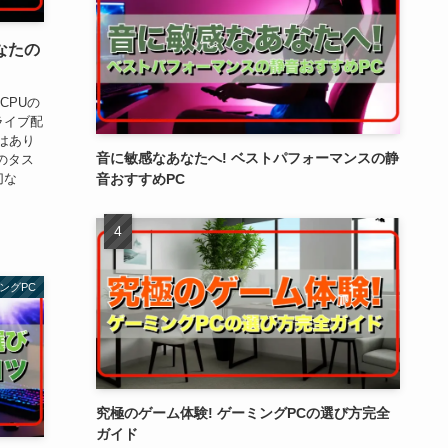
なたの
CPUの
ライブ配
はあり
音に敏感なあなたへ! ベストパフォーマンスの静
のタス
切な
音おすすめPC
ングPC
究極のゲーム体験! ゲーミングPCの選び方完全
ガイド