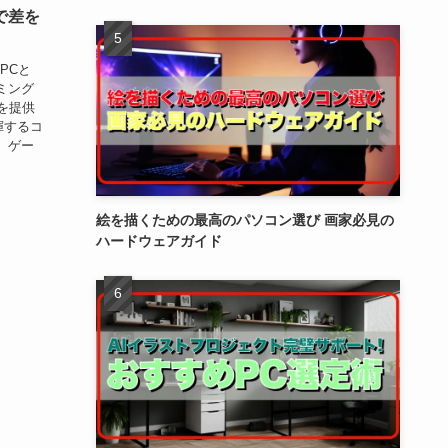
で差を
PCと
ミング
を提供
揮するコ
、ゲー
絵を描くための最高のパソコン選び 画家必見の
ハードウェアガイド