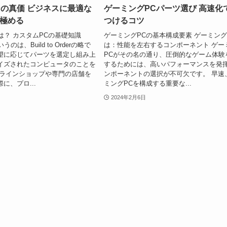
ンの真価 ビジネスに最適な
ゲーミングPCパーツ選び 高速化
極める
つけるコツ
は？ カスタムPCの基礎知識
ゲーミングPCの基本構成要素 ゲーミング
のは、Build to Orderの略で
は：性能を左右するコンポーネント ゲー
望に応じてパーツを選定し組み上
PCがその名の通り、圧倒的なゲーム体験
イズされたコンピュータのことを
するためには、高いパフォーマンスを発
ンラインショップや専門の店舗を
ンポーネントの選択が不可欠です。 早速
に、プロ...
ミングPCを構成する重要な...
2024年2月6日