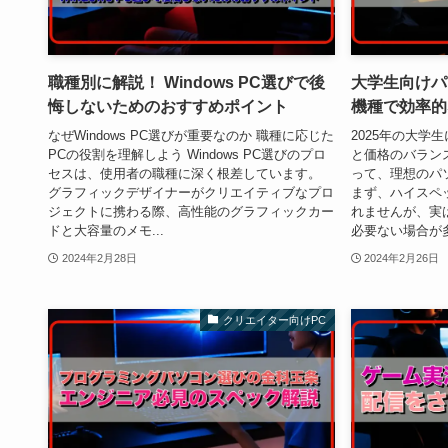
職種別に解説！ Windows PC選びで後
大学生向けパ
悔しないためのおすすめポイント
機種で効率的
なぜWindows PC選びが重要なのか 職種に応じた
2025年の大学
PCの役割を理解しよう Windows PC選びのプロ
と価格のバランス
セスは、使用者の職種に深く根差しています。
って、理想のパ
グラフィックデザイナーがクリエイティブなプロ
まず、ハイスペ
ジェクトに携わる際、高性能のグラフィックカー
れませんが、実
ドと大容量のメモ...
必要ない場合が多い
2024年2月28日
2024年2月26日
クリエイター向けPC