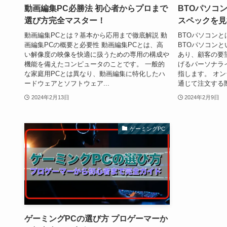
動画編集PC必勝法 初心者からプロまで
BTOパソコ
選び方完全マスター！
スペックを見
動画編集PCとは？基本から応用まで徹底解説 動
BTOパソコンと
画編集PCの概要と必要性 動画編集PCとは、高
BTOパソコンという
い解像度の映像を快適に扱うための専用の構成や
あり、顧客の要
機能を備えたコンピュータのことです。 一般的
げるパーソナラ
な家庭用PCとは異なり、動画編集に特化したハ
指します。 オ
ードウェアとソフトウェア...
通じて注文する際
2024年2月13日
2024年2月9日
ゲーミングPC
ゲーミングPCの選び方 プロゲーマーか