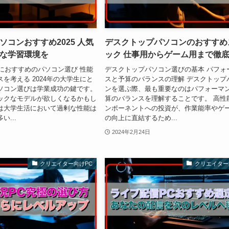
ソコンおすすめ2025 人気
デスクトップパソコンのおすすめ
な学習環境を
ック 仕事用からゲーム用まで徹
生におすすめのパソコン選び 性能
デスクトップパソコン選びの基本 パフォ
を考える 2024年の大学生にと
スと予算のバランスの理解 デスクトップ
ソコン選びは学業成功の鍵です。
ンを選ぶ際、最も重要なのはパフォーマ
ックなモデルが欲しくなるかもし
算のバランスを理解することです。 高性
は大学生活において過剰な性能は
ンポーネントへの投資が、作業能率やゲ
...
の向上に直結するため...
2024年2月24日
クリエイター向けPC
クリエイター